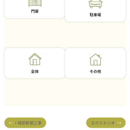
ー
ー
プ
プ
門扉
駐車場
リ
リ
ン
ン
ク
ク
グ
グ
ル
ル
ー
ー
プ
プ
全体
その他
リ
リ
ン
ン
ク
ク
←
I 様邸新築工事
ヨガスタジオ
→