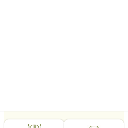
グ
ル
グ
ー
ル
プ
ー
トイレ
リ
プ
ン
キッチン
リ
ク
ン
ク
グ
ル
グ
ー
ル
プ
ー
バスルーム
リ
プ
ン
玄関
リ
ク
ン
ク
グ
グ
ル
ル