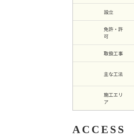
設立
免許・許
可
取扱工事
主な工法
施工エリ
ア
ACCESS