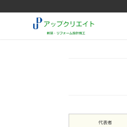
コ
ナ
ン
ビ
テ
ゲ
ン
ー
ツ
シ
へ
ョ
ス
ン
キ
に
ッ
移
プ
動
代表者