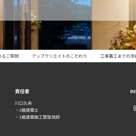
あるご質問
アップクリエイトのこだわり
工事着工までの流
要
お問い合わせ
責任者
I
川口久央
・2級建築士
・1級建築施工管理技師