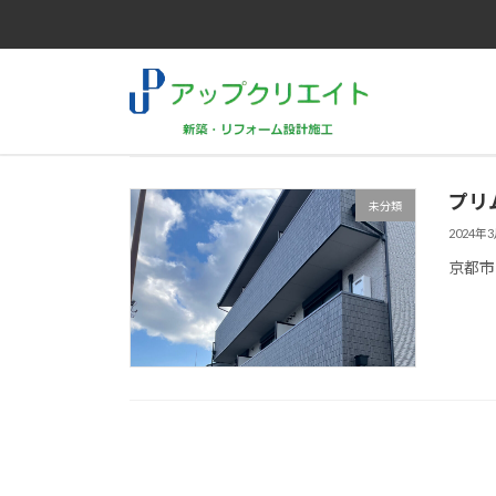
コ
ナ
ン
ビ
テ
ゲ
ン
ー
ツ
シ
へ
ョ
プリ
未分類
ス
ン
2024年
キ
に
京都市
ッ
移
プ
動