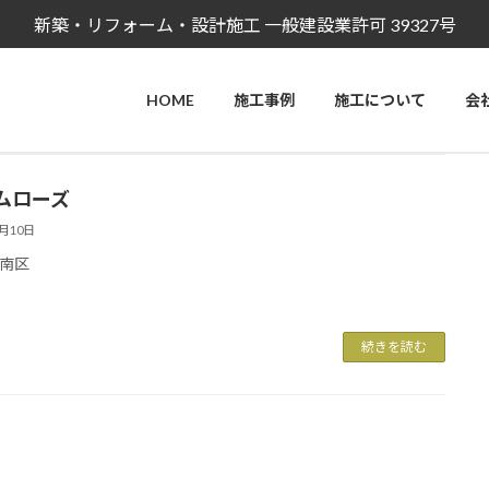
新築・リフォーム・設計施工
一般建設業許可 39327号
HOME
施工事例
施工について
会
ムローズ
3月10日
南区
続きを読む